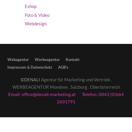
Eshop
Foto & Video
Webdesign
Webagentur
Werbeagentur
Kontakt
Impressum & Datenschutz
AGB’s
©DENALI
Agentur für Marketing und Vertrieb .
WERBEAGENTUR Mondsee . Salzburg . Oberösterreich
Email: office@denali-marketing.at Telefon: 0043 (0)664
2601791