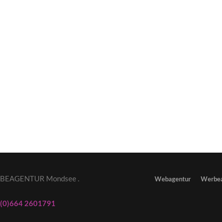
WERBEAGENTUR Mondsee .
Webagentur
Werbea
3 (0)664 2601791