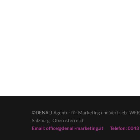
©DENALI
Agentur für Marketing und Vertrieb . 
Salzburg . Oberösterreich
Email: office@denali-marketing.at Telefon: 004