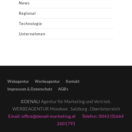
News
Regional
Technologie
Unternehmen
Webagentur
Werbeagentur
Kontakt
Impressum & Datenschutz
AGB’s
©DENALI
Agentur für Marketing und Vertrieb .
WERBEAGENTUR Mondsee . Salzburg . Oberösterreich
Email: office@denali-marketing.at Telefon: 0043 (0)664
2601791